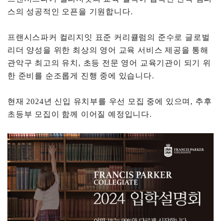
스의 성공적인
오픈을
기원합니다
.
프랜시스파커
컬리지잇
표준 커리큘럼의 준수로 글로벌
리더 양성을 위한 최상의 영어 교육 서비스 제공을 통해
관악구
최고의 유치
,
초등 전문 영어 교육기관이 되기 위
한 준비를 순조롭게 진행 중에 있습니다
.
현재
2024
년
신입
유치부를
우선 모집 중에 있으며
,
추후
초등부
모집이 함께 이어질 예정입니다
.