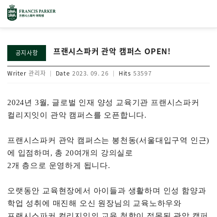
프랜시스파커 관악 캠퍼스 OPEN!
공지사항
Writer
관리자
Date
2023. 09. 26
Hits
53597
2024
년
3
월
,
글로벌 인재 양성 교육기관
프랜시스파커
컬리지잇이
관악
캠퍼스를
오픈합니다
.
프랜시스파커
관악
캠퍼스는
봉천동
(
서울대입구역 인근
)
에 입점하며
,
총
20
여개의
강의실로
2
개 층으로 운영하게 됩니다
.
오랫동안 교육현장에서 아이들과 생활하며 인성 함양과
학업 성취에 매진해 오신 원장님의 교육노하우와
프랜시스파커
컬리지잇의
교육 철학이 접목된 관악 캠퍼